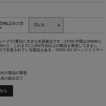
STIHLジャーナ
プレス
ル
ループで2番目に大きな生産拠点です：STIHL中国は2006年に
加わり、これまでに2,800万台以上の製品を製造してきまし
生産されている製品もある：STIHL HS 52ヘッジトリマー
。
ト向け製品の製造
工具の組み立て
と知る