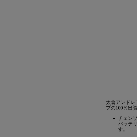
太倉アンドレ
プの100％出
チェン
バッテ
す。