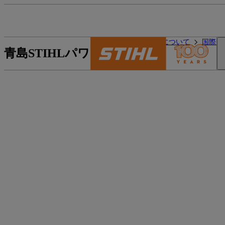
STIHLの世界
STIHLについて
国際的
青島STIHLパワーツール