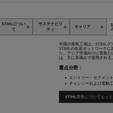
な生産と流通
中国におけるSTIHL
STIHLについ
サステナビリ
キャリア
て
ティ
中国の青島工場は、STIHLグ
STIHLの生産ネットワークに
た。アジア市場向けに青島だけで
は、主に茶摘みで使用される
重点分野：
エントリー・セグメン
チェンソーおよび電動
STIHL青島についてもっ