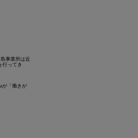
す。青島事業所は近
を行ってき
naが「働きが