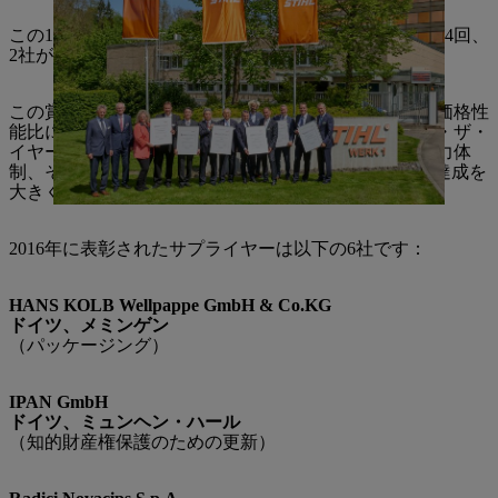
この100社のうち、22社がすでに2回、8社が3回、2社が4回、
2社が5回受賞している。
この賞の評価基準は、品質、技術、革新、サービス、価格性
能比に関する優れた業績である。サプライヤー・オブ・ザ・
イヤー」賞は、高い納品品質、時間厳守、柔軟性、協力体
制、そして貢献した専門知識を通じて、STIHLの目標達成を
大きく支えたサプライヤーを表彰するものです。
2016年に表彰されたサプライヤーは以下の6社です：
HANS KOLB Wellpappe GmbH & Co.KG
ドイツ、メミンゲン
（パッケージング）
IPAN GmbH
ドイツ、ミュンヘン・ハール
（知的財産権保護のための更新）