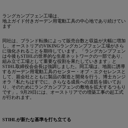
ラングカンプフェン工場は、
地上ガイド付きガーデン用電動工具の中心地であり続けてい
ます
同社は、ブランド転換によって販売台数と収益が大幅に増加
し、オーストリアのVIKINGラングカンプフェン工場がさら
に強化されることを期待しています。「ラングカンプフェン
は今後もSTIHLの世界的な生産ネットワークの一部であり、
組み立て工場として重要な役割を果たしていきます」と
STIHL取締役会会長は強調しました。同工場は、地面に誘導
するガーデン用電動工具のセンター・オブ・エクセレンスと
して、親会社とともに製品の製造と開発を行う。博士カンジ
オラ「私たちはすでに、さらなる成長への道筋を描いてお
り、そのためにラングカンプフェンの敷地を拡大するつもり
です」。9月29日には、オーストリアでの増築工事の起工式
が行われます。
STIHLが新たな基準を打ち立てる