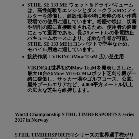
STIHL SE 133 ME ウェット＆ドライバキューム
は、高性能吸引エンジンとダストクラスMのフィ
ルターを装備し、建設現場や特に粉塵の多い作業
現場での使用に適しています。粉塵や埃は、切断
や研削の際に直接吸引されるため、使用者の健康
にとって重要である。長さ5メートルの帯電防止
バキュームホースにより、柔軟な作業が可能。
STIHL SE 133 MEはコンパクトで堅牢なため、
モバイル用途に適しています。
接続作業：VIKING iMow TeaM 広い芝生用
VIKINGは世界初のiMow TeaMを発表しました。
最大10台のiMow MI 632 Mロボット芝刈り機が一
緒に稼働し、サッカー場やゴルフコース、公園、
屋外プールエリアなど、4,000平方メートル以上
の広大な芝生を維持します。
World Championship STIHL TIMBERSPORTS® series
2017 in Norway
STIHL TIMBERSPORTS®シリーズの世界選手権がリ