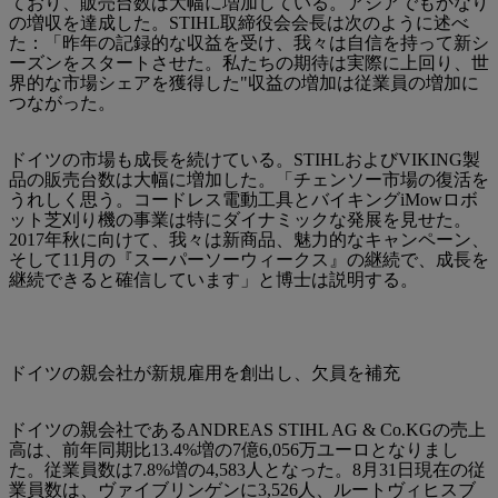
ており、販売台数は大幅に増加している。アジアでもかなり
の増収を達成した。STIHL取締役会会長は次のように述べ
た：「昨年の記録的な収益を受け、我々は自信を持って新シ
ーズンをスタートさせた。私たちの期待は実際に上回り、世
界的な市場シェアを獲得した"収益の増加は従業員の増加に
つながった。
ドイツの市場も成長を続けている。STIHLおよびVIKING製
品の販売台数は大幅に増加した。「チェンソー市場の復活を
うれしく思う。コードレス電動工具とバイキングiMowロボ
ット芝刈り機の事業は特にダイナミックな発展を見せた。
2017年秋に向けて、我々は新商品、魅力的なキャンペーン、
そして11月の『スーパーソーウィークス』の継続で、成長を
継続できると確信しています」と博士は説明する。
ドイツの親会社が新規雇用を創出し、欠員を補充
ドイツの親会社であるANDREAS STIHL AG & Co.KGの売上
高は、前年同期比13.4%増の7億6,056万ユーロとなりまし
た。従業員数は7.8%増の4,583人となった。8月31日現在の従
業員数は、ヴァイブリンゲンに3,526人、ルートヴィヒスブ