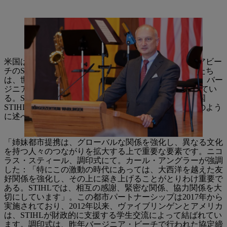
博士STIHL諮問委員会および監督委員会のニコラス・スティール
委員長は、ヴァイブリンゲンとヴァージニアビーチの都市パート
ナーシップを歓迎しました。
米国はSTIHLにとって最も重要な市場です。バージニアビー
チのSTIHL生産拠点は1974年に設立されました。「私たち
は、世界的な収益の約30％を米国で生み出しています。バー
ジニア・ビーチの工場では2,000人以上の従業員が働いてい
る。STIHLの財務担当取締役であり、長年にわたり米国
STIHL社の経営委員を務めるカール・アングラーは次のよう
に述べています。
「姉妹都市提携は、グローバルな関係を強化し、異なる文化
を持つ人々のつながりを拡大する上で重要な要素です。ニコ
ラス・スティール、調印式にて。カール・アングラーが強調
した：「特にこの激動の時代にあっては、大西洋を越えた友
好関係を強化し、その上に築き上げることがとりわけ重要で
ある。STIHLでは、相互の感謝、緊密な関係、協力関係を大
切にしています」。この都市パートナーシップは2017年から
実施されており、2012年以来、ヴァイブリンゲンとアメリカ
は、STIHLが財政的に支援する学生交流によって結ばれてい
ます。調印式は、昨年バージニア・ビーチで行われた協定締