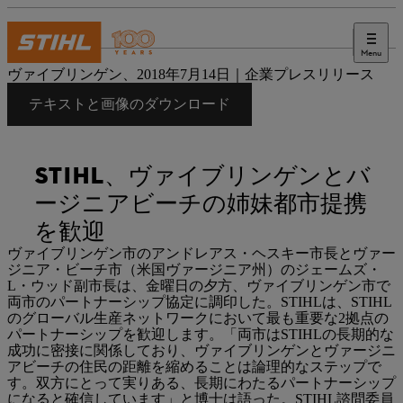
Menu
プレス
ヴァイブリンゲン、2018年7月14日｜企業プレスリリース
テキストと画像のダウンロード
STIHL、ヴァイブリンゲンとバ
ージニアビーチの姉妹都市提携
を歓迎
ヴァイブリンゲン市のアンドレアス・ヘスキー市長とヴァー
ジニア・ビーチ市（米国ヴァージニア州）のジェームズ・
L・ウッド副市長は、金曜日の夕方、ヴァイブリンゲン市で
両市のパートナーシップ協定に調印した。STIHLは、STIHL
のグローバル生産ネットワークにおいて最も重要な2拠点の
パートナーシップを歓迎します。「両市はSTIHLの長期的な
成功に密接に関係しており、ヴァイブリンゲンとヴァージニ
アビーチの住民の距離を縮めることは論理的なステップで
す。双方にとって実りある、長期にわたるパートナーシップ
になると確信しています」と博士は語った。STIHL諮問委員