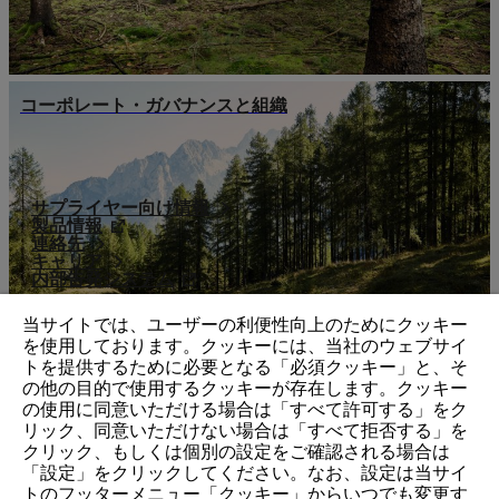
コーポレート・ガバナンスと組織
サプライヤー向け情報
製品情報
連絡先
キャリア
内部告発システム
当サイトでは、ユーザーの利便性向上のためにクッキー
を使用しております。クッキーには、当社のウェブサイ
トを提供するために必要となる「必須クッキー」と、そ
の他の目的で使用するクッキーが存在します。クッキー
の使用に同意いただける場合は「すべて許可する」をク
リック、同意いただけない場合は「すべて拒否する」を
クリック、もしくは個別の設定をご確認される場合は
「設定」をクリックしてください。なお、設定は当サイ
トのフッターメニュー「クッキー」からいつでも変更す