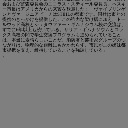
会および監査委員会のニコラス・スティール委員長。ヘスキ
ー市長はアメリカからの来賓を歓迎した：「ヴァイブリンゲ
ンとヴァージニアビーチはSTIHLの都市です。同社は市との
提携のきっかけを提供した。この強力な架け橋に加え、トー
ルウッド高校とシュタウファー・ギムナジウム校の交流は、
すでに6年以上も続いている。サリア・ギムナジウムとコッ
クス高校の間で学生交換プログラムも進められていること
は、本当に素晴らしいことだ。消防署と芸術家グループのつ
ながりは、物理的な距離にもかかわらず、市民がこの姉妹都
市提携を支え、維持していることを強調している」
。