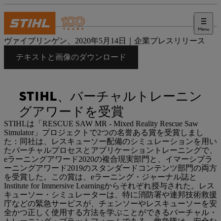
Menu
プレス
ヴァイブリンゲン、2020年5月14日｜企業プレスリリース
テキストと画像のダウンロード
STIHL、バーチャルトレーニン
グアワードを受賞
STIHLは「RESCUE SAW MR - Mixed Reality Rescue Saw
Simulator」プロジェクトで2つの名誉ある賞を受賞しまし
た：同社は、レスキューソー配備のシミュレーションを用い
たバーチャルプロセスとアプリケーショントレーニングで、
eラーニングアワード2020の複合現実部門と、イマーシブラ
ーニングアワード2019のスタンダードコンテンツ部門の両方
を受賞した。この賞は、eラーニング・ジャーナル誌と
Institute for Immersive Learningからそれぞれ授与された。レス
キューソー・シミュレーターは、特に消防署や連邦技術救援
庁などの緊急サービスが、チェンソーやレスキューソーを安
全かつ正しく使用する方法を学ぶことができるバーチャル・