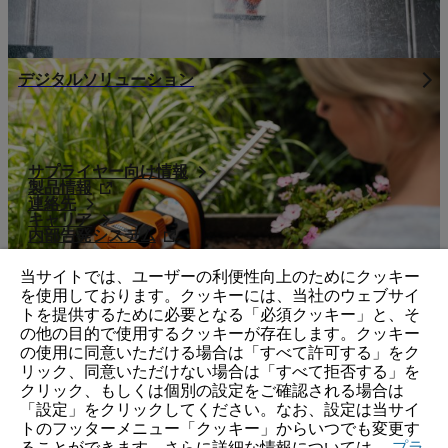
デジタルソリューション
サプライヤー向け情報
製品情報
連絡先
キャリア
内部告発システム
当サイトでは、ユーザーの利便性向上のためにクッキー
を使用しております。クッキーには、当社のウェブサイ
トを提供するために必要となる「必須クッキー」と、そ
の他の目的で使用するクッキーが存在します。クッキー
の使用に同意いただける場合は「すべて許可する」をク
リック、同意いただけない場合は「すべて拒否する」を
クリック、もしくは個別の設定をご確認される場合は
「設定」をクリックしてください。なお、設定は当サイ
トのフッターメニュー「クッキー」からいつでも変更す