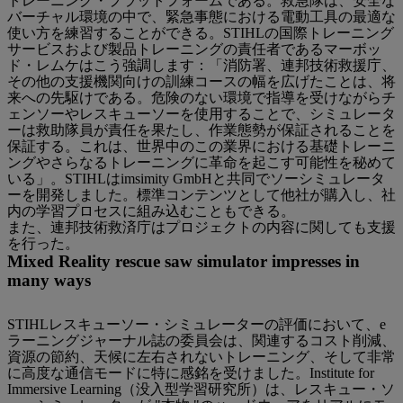
トレーニング・プラットフォームである。救急隊は、安全な
バーチャル環境の中で、緊急事態における電動工具の最適な
使い方を練習することができる。STIHLの国際トレーニング
サービスおよび製品トレーニングの責任者であるマーボッ
ド・レムケはこう強調します：「消防署、連邦技術救援庁、
その他の支援機関向けの訓練コースの幅を広げたことは、将
来への先駆けである。危険のない環境で指導を受けながらチ
ェンソーやレスキューソーを使用することで、シミュレータ
ーは救助隊員が責任を果たし、作業態勢が保証されることを
保証する。これは、世界中のこの業界における基礎トレーニ
ングやさらなるトレーニングに革命を起こす可能性を秘めて
いる」。STIHLはimsimity GmbHと共同でソーシミュレータ
ーを開発しました。標準コンテンツとして他社が購入し、社
内の学習プロセスに組み込むこともできる。
また、連邦技術救済庁はプロジェクトの内容に関しても支援
を行った。
Mixed Reality rescue saw simulator impresses in
many ways
STIHLレスキューソー・シミュレーターの評価において、e
ラーニングジャーナル誌の委員会は、関連するコスト削減、
資源の節約、天候に左右されないトレーニング、そして非常
に高度な通信モードに特に感銘を受けました。Institute for
Immersive Learning（没入型学習研究所）は、レスキュー・ソ