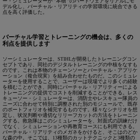
ー・シミュレーターが "本物 "のハードウェアをリアルにモ
デル化し、バーチャル・リアリティの学習環境に統合できる
点を高く評価した。
バーチャル学習とトレーニングの機会は、多くの
利点を提供します
ソーシミュレーターは、STIHLが開発したトレーニングコン
セプトであり、同社のデジタルトレーニングの中核をなすも
のです。これは本物のチェーンソーとバーチャル・アプリケ
ーション（複合現実）を組み合わせたものだ。このシミュレ
ーターを使用することで、ユーザーは現場でより多くの経験
を積むことができ、同時にバーチャル・リアリティーによる
トレーニングの提供でコストを削減することができる。レス
キューソー・シミュレーターは、消防士やレスキュー隊員の
ニーズに合わせて特別に調整された別のモジュールで、既存
のポートフォリオを補完するものです。様々なシナリオを想
定し、状況判断や適切なリリーフカットの方法をトレーニン
グする。救急隊はこのシミュレーターを、対面式の訓練だけ
でなく、シミュレーションや再教育コースにも利用できる。
バーチャル・リアリティのメガネをかけると、そこはのどか
な森の中。そこでは、13種類のカットテクニックと3種類の