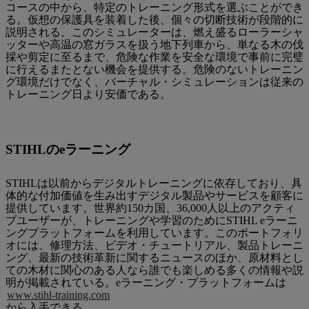
コースの中から、特定のトレーニング形式を選ぶことができ
る。仮想の保護具を装着した後、個々の切断技術が段階的に
説明される。このシミュレーターは、燃え盛るローラーシャ
ッターや高温の窓ガラスを扱う地下列車から、単なる木の伐
採や剪定に至るまで、危険な作業を安全な環境で事前に完璧
に行えるまたとない機会を提供する。危険のないトレーニン
グ環境だけでなく、バーチャル・シミュレーションは従来の
トレーニング日より安価である。
STIHLのeラーニング
STIHLは以前からデジタルトレーニングに依存しており、具
体的な付加価値を生み出すデジタル製品やサービスを顧客に
提供しています。世界約150カ国、36,000人以上のアクティ
ブユーザーが、トレーニングや学習のためにSTIHL eラーニ
ングプラットフォームを利用しています。このポートフォリ
オには、修理方法、ビデオ・チュートリアル、製品トレーニ
ング、最新の技術革新に関するニュースのほか、原材料とし
ての木材に関心のある人なら誰でも楽しめる多くの情報や説
明が掲載されている。eラーニング・プラットフォームは
www.stihl-training.com
から入手できる。