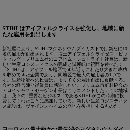
STIHLはアイフェルクライスを強化し、地域に新
たな雇用を創出します
新社屋により、STIHLマグネシウムダイカストでは新たに10
名の雇用が創出されます。博士アイフェルクライゼス・ビッ
トブルグ・プリュム社のヨアヒム・シュトライト社長は、新
しい生産ロジスティクスの完成と試運転に祝辞を述べた：
「STIHLは、アイフェル地区で50年近くにわたり大きな成功
を収めてきた企業であり、同地区で最大の雇用者の1つで
す。生産物流への投資は、より多くの雇用創出に貢献する。
会社の経営陣と従業員に感謝したい。プリュム市町村協会の
アロイシャス・セーゲン市長はこうコメントした：この地域
は、我々の "重要なビジネス "であるSTIHLがこの時期に投
資してくれたことに感謝している。新しい生産ロジスティク
ス施設は、ヴァインスハイムの立地を後押しするものだ。
ヨーロッパ最大級かつ最先端のマグネシウムダイ