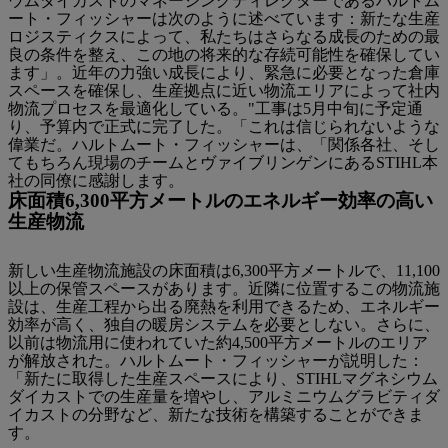
ウムダイカストのマネージングディレクターであるハルトム
ート・フィッシャーは次のように述べています：新たな生産
ロジスティクスによって、私たちはさらなる成長のための最
良の条件を整え、この地の将来的な存続可能性を確保してい
ます」。近年の力強い成長により、緊急に必要となった倉庫
スペースを確保し、生産拠点に近い物流エリアによって社内
物流プロセスを最適化している。"工事は5月中旬に予定通
り、予算内で正式に完了した。「これは信じられないような
偉業だ。ハルトムート・フィッシャーは、「関係各社、そし
てもちろん現場のチームとヴァイブリンゲンにあるSTIHL本
社の同僚に感謝します。
床面積6,300平方メートルのエネルギー効率の高い
生産物流
新しい生産物流施設の床面積は6,300平方メートルで、11,100
以上の保管スペースがあります。近隣に位置するこの物流施
設は、生産工程から出る廃熱を利用できるため、エネルギー
効率が高く、独自の暖房システムを必要としない。さらに、
以前は物流用に使われていた約4,500平方メートルのエリア
が解放された。ハルトムート・フィッシャーが説明した：
「新たに取得した生産スペースにより、STIHLマグネシウム
ダイカストでの生産量を増やし、アルミニウムグラビティダ
イカストの分野など、新たな技術を構築することができま
す。