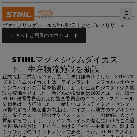
Menu
プレス
ヴァイブリンゲン、2020年6月2日｜会社プレスリリース
テキストと画像のダウンロード
STIHLマグネシウムダイカス
ト、生産物流施設を新設
正式な起工式から13ヶ月後、工事は無事終了した：STIHLマ
グネシウムダイカストは、ラインラント・プファルツ州ヴァ
インスハイムの工場を拡張し、新しい生産ロジスティクス施
設を稼働させました。新ビルの投資額は1800万ユーロ。博士
STIHL諮問委員会および監査委員会のニコラス・スティール
委員長はこう強調した：「新しいロジスティクス・センター
が提供する大幅な能力向上は、アイフェル地方のマグネシウ
ム・ダイカスト工場のサクセス・ストーリーの継続に大きく
貢献するでしょう。ヴァインスハイムの拠点におけるこの最
大規模の投資は、ドイツにおける当社の主要事業所に対する
もうひとつのコミットメントである。また、STIHLマグネシ