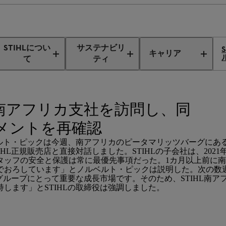
役会が南アフリカ支社を訪問し、同地域へのコミットメントを再確認
STIHLについ
サステナビリ
キャリア
て
ティ
が南アフリカ支社を訪問し、同
メントを再確認
ベルト・ピックは今週、南アフリカのピータマリッツバーグにあ
L正規販売店と直接対話しました。STIHLの子会社は、202
タッフの安全と保護は常に最優先事項だった。1カ月以上前に
でおろしています」とノルベルト・ピックは説明した。次の数
グループにとって重要な成長市場です。そのため、STIHL南
します」とSTIHLの取締役は強調しました。