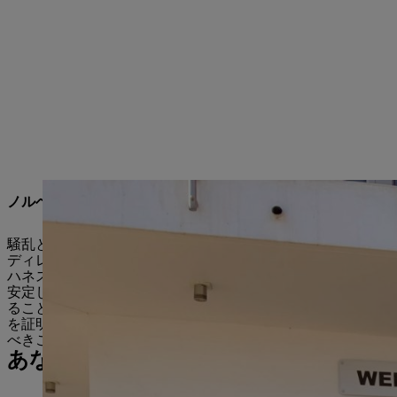
ノルベルト・ピックは従業員に感謝する
騒乱と略奪の過程で、子会社の倉庫は完全に破壊され、管理棟も
ディレクターであるヘイデン・ハットンと協力し、子会社の
ハネスブルグに仮倉庫を建設し、倉庫で働く従業員に宿泊施設
安定した立場にあります。「8月初旬にSTIHL正規販売店
ることができました。従業員の並外れたチームワークのおかげ
を証明するのは、特にこのような困難な時なのです。私たち
べきことだ」と、ノルベルト・ピックは労働力を賞賛した。
あなたのプレス連絡先