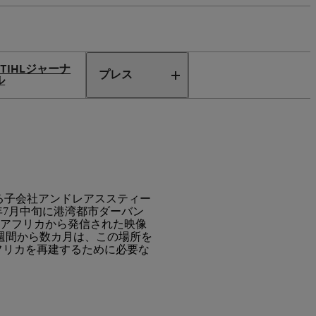
STIHLジャーナ
プレス
ル
る子会社アンドレアススティー
1年7月中旬に港湾都市ダーバン
南アフリカから発信された映像
週間から数カ月は、この場所を
アフリカを再建するために必要な