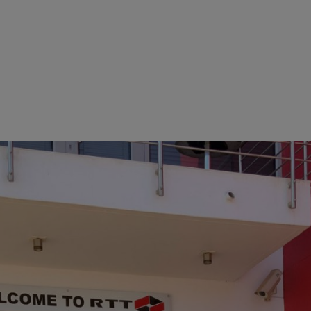
大きな被害を受けた。ドイツの親会社であるSTIHLは、ST
従業員約40名の保護と福利厚生のための危機管理チームを直ち
を提供しました。これらの措置を迅速に講じたおかげで、STI
に最初の納入を行うことができ、南アフリカにおける当社製品に
で、私たちは迅速に復旧し、配達を行うことができました。ST
は家族経営のビジネスで、みんなが助け合い、互いに助け合っ