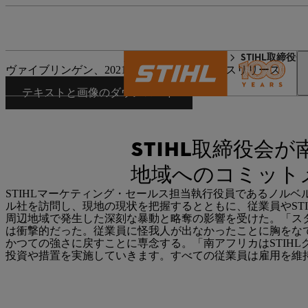
STIHLの世界
プレス
STIHL取締
ヴァイブリンゲン、2021年9月2日｜会社プレスリリース
テキストと画像のダウンロード
STIHL取締役会
地域へのコミット
STIHLマーケティング・セールス担当執行役員であるノル
ル社を訪問し、現地の現状を把握するとともに、従業員やSTIH
周辺地域で発生した深刻な暴動と略奪の影響を受けた。「ス
は衝撃的だった。従業員に怪我人が出なかったことに胸をな
かつての強さに戻すことに専念する。「南アフリカはSTIHL
投資や措置を実施していきます。すべての従業員は雇用を維持