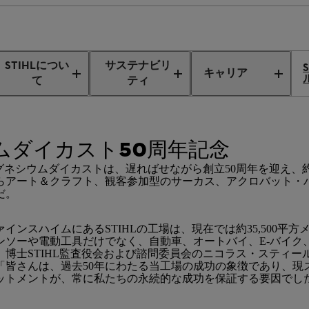
シウムダイカスト50周年記念
STIHLについ
サステナビリ
キャリア
て
ティ
ウムダイカスト50周年記念
HLマグネシウムダイカストは、遅ればせながら創立50周年を迎え、
らアート＆クラフト、観客参加型のサーカス、アクロバット・
だ。
ンスハイムにあるSTIHLの工場は、現在では約35,500平
ンソーや電動工具だけでなく、自動車、オートバイ、E-バイク
。博士STIHL監査役会および諮問委員会のニコラス・スティー
「皆さんは、過去50年にわたる当工場の成功の象徴であり、現
ットメントが、常に私たちの永続的な成功を保証する要因でし