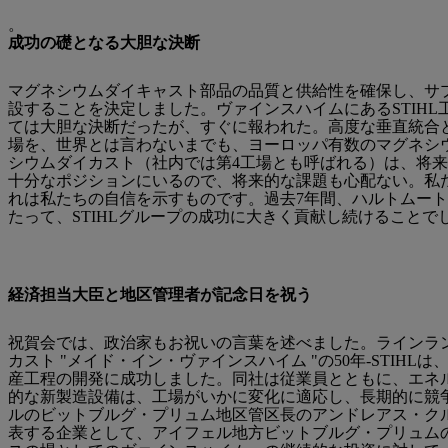
。
成功の礎となる大胆な決断
マグネシウムダイキャスト部品の品質と供給性を確保し、サプラ
設することを決定しました。ヴァインスハイムにあるSTIH
ては大胆な決断だったが、すぐに報われた。高度な垂直統合と、
場を、世界とは言わないまでも、ヨーロッパ有数のマグネシウ
シウムダイカスト（社内では第4工場とも呼ばれる）は、将
十分なポジションにいるので、将来的な課題も心配ない。私
れは私たちの自信を示すものです。過去7年間、ハルトムー
たって、STIHLグループの成功に大きく貢献し続けることで
経済担当大臣と地区管理者が記念日を祝う
祝賀会では、政治家もお祝いの言葉を述べました。ラインラン
カスト "メイド・イン・ヴァインスハイム "の50年-STI
産工程の開発に成功しました。同社は従業員とともに、エネル
的な新製造設備は、工場がいかに変化に適応し、長期的に競
ルのビットブルグ・プリュム地区管区長のアンドレアス・クル
表する企業として、アイフェル地方ビットブルグ・プリュム