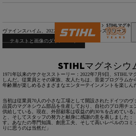
STIHLの世界
プレス
STIHLマグネ
ヴァインスハイム、2022年7月10日｜会社プレスリリース
テキストと画像のダウンロード
STIHLマグネシ
1971年以来のサクセスストーリー：2022年7月9日、STI
しんだ。従業員とその家族、友人たちは、音楽プログラムか
年齢層が楽しめるさまざまなエンターテインメントを楽しん
当初は従業員70人の小さな工場として開設されたドイツのヴァイ
品質のマグネシウム部品を生産しており、自社のプロ用チェ
供給している。現在、外部顧客は収益の約30％を占めている
と、そしてスタッフの努力と献身に感謝の意を表しました：
す。あなたの専門知識、創意工夫、そして高いレベルのコミ
りに思うのは当然だ」