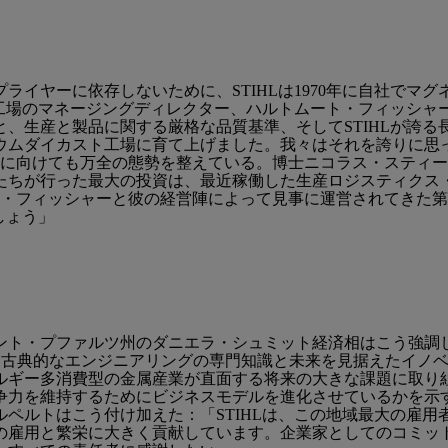
イヤーに依存しないために、STIHLは1970年に自社でマ
L工場のマネージングディレクター、ハルトムート・フィッシャ
生産と製品に関する厳格な品質基準、そしてSTIHLが誇る長
ムダイカスト工場に育て上げました。我々はそれを誇りに思って
来に向けても万全の態勢を整えている。博士ニコラス・スティ
たちが行った最大の投資は、最近稼働した生産ロジスティクス
ト・フィッシャーと彼の経営陣によって見事に運営されてきた第
しょう」
ト・プファルツ州のダニエラ・シュミット経済相はこう強調した
HLは、古典的なエンジニアリングの専門知識と未来を見据えたイ
ギー多消費型の金属産業が直面する将来の大きな課題に取り組んで
争力を維持するためにビジネスモデルを進化させているかを示
ペルトはこう付け加えた：「STIHLは、この地域最大の雇用
の雇用と繁栄に大きく貢献しています。企業家としてのコミッ