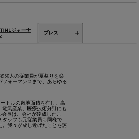
STIHLジャーナ
プレス
ル
約950人の従業員が夏祭りを楽
パフォーマンスまで、あらゆる
方メートルの敷地面積を有し、高
、電気産業、医療技術分野にも
ル会長は、会社が達成したこ
スタッフも元従業員も同様で
た。我々が成し遂げたことを誇