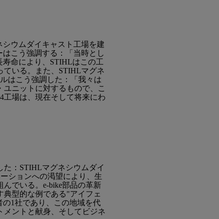
グネシウムダイキャスト工場を建
ーはこう強調する：「当時とし
寿命により、STIHLはこの工
いる。また、STIHLマグネ
ールはこう強調した：「我々は
・ユニットに対するもので、こ
4工場は、現在そして将来にわ
：STIHLマグネシウムダイ
ノベーションへの渇望により、生
いる。e-bike部品の革新
す典型的な例である"アイフェ
者の1社であり、この地域を代
トメントと献身、そしてビジネ