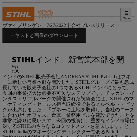
Menu
プレス
ヴァイブリンゲン、7/27/2022｜会社プレスリリース
テキストと画像のダウンロード
STIHLインド、新営業本部を開
設
インドのSTIHL販売子会社ANDREAS STIHL Pvt.Ltd.はプネ
ーに新しい営業本部を開設した。STIHLグループで最も急成
長している販売子会社の1つであるSTIHLインドにとって、
今回の事業拡大は必要不可欠なステップです。チャカン・イ
ンダストリアルパークで開催された祝賀会には、STIHLのマ
ーケティング・セールス担当取締役であるノルベルト・ピッ
クが出席しました：「プネーに土地を取得し、当社のニーズ
に合わせたオフィス、倉庫、業務用ビルを建設できたことを
非常に誇りに思います。今回の投資は、重要なインド市場に
対するSTIHLのさらなるコミットメントを意味します。と、
STIHL IndiaのマネージングディレクターであるParind