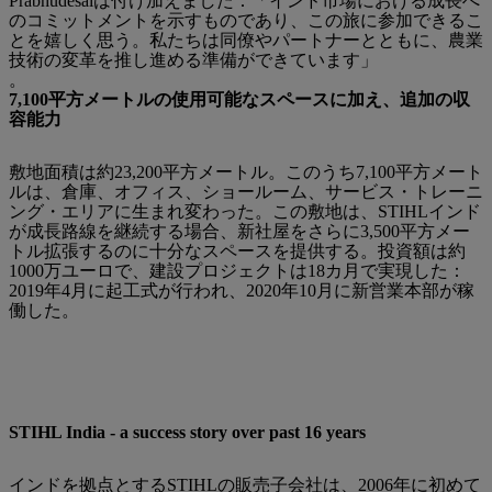
Prabhudesaiは付け加えました：「インド市場における成長へ
のコミットメントを示すものであり、この旅に参加できるこ
とを嬉しく思う。私たちは同僚やパートナーとともに、農業
技術の変革を推し進める準備ができています」
。
7,100平方メートルの使用可能なスペースに加え、追加の収
容能力
敷地面積は約23,200平方メートル。このうち7,100平方メート
ルは、倉庫、オフィス、ショールーム、サービス・トレーニ
ング・エリアに生まれ変わった。この敷地は、STIHLインド
が成長路線を継続する場合、新社屋をさらに3,500平方メー
トル拡張するのに十分なスペースを提供する。投資額は約
1000万ユーロで、建設プロジェクトは18カ月で実現した：
2019年4月に起工式が行われ、2020年10月に新営業本部が稼
働した。
STIHL India - a success story over past 16 years
インドを拠点とするSTIHLの販売子会社は、2006年に初めて