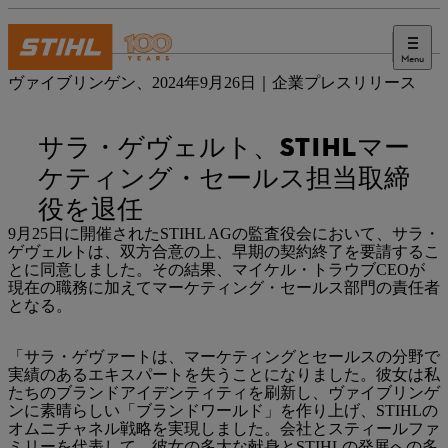
Menu
プレス
ヴァイブリンゲン、2024年9月26日｜企業プレスリリース
サラ・ゲヴェルト、STIHLマー
ケティング・セールス担当取締
役を退任
9月25日に開催されたSTIHL AGの監査役会において、サラ・
ゲヴェルトは、双方合意の上、早期の契約終了を要請するこ
とに同意しました。その結果、マイケル・トラウブCEOが
現在の職務に加えてマーケティング・セールス部門の責任者
となる。
「サラ・ゲヴァートは、マーケティングとセールスの分野で
実績のあるエキスパートを失うことになりました。彼女は私
たちのブランドアイデンティティを刷新し、ヴァイブリンゲ
ンに素晴らしい「ブランドワールド」を作り上げ、STIHLの
オムニチャネル戦略を実現しました。会社とスティールファ
ミリーを代表して、彼女の多大な献身とSTIHLの発展への多