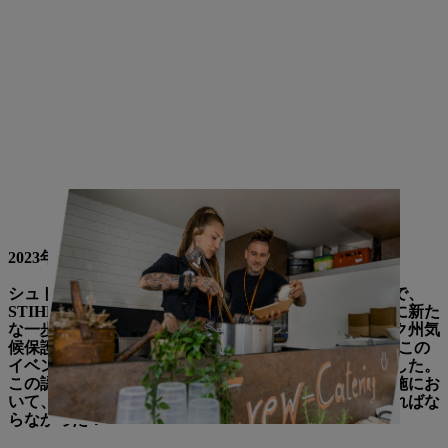
ウィーンで開催される2022年ワールド・トロフィーでの持続可
能なケータリング
2023年の世界選手権：
シュトゥットガルトで開催される2023年の世界選手権で、
STIHL TIMBERSPORTS®は持続可能なイベント運営に新た
な一歩を踏み出しました。バーデン＝ヴュルテンベルク州気
候保護財団の "Klimafaire Veranstaltung "シールの下、この
イベントは今後のイベントの新たな基準を打ち立てました。
この認証を取得するためには、主催者はその計画と実施にお
いて、数多くの持続可能性に関する基準を満たさなければな
らなかった：