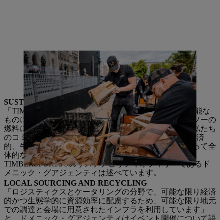
大会が終わってもすべてが終わるわけではない：
TIMBERSPORTS®の大会から出る木くずは回収され、ペレットに
加工されるか、再生可能エネルギー発電のために地元のパートナ
ーに提供される。
SUSTAINABILITY WITH A HOLISTIC APPROACH
「TIMBERSPORTS®は、国際大会を可能な限り持続可能な
ものにするために、大会組織から競技用木材、チェンソーの
燃料に至るまで、さまざまな側面を考慮しています。私たち
のコミットメントを支える3つの柱がある：これらは経済
的、生態学的、社会的な行動であり、相互に影響し合って全
体的なアプローチを作り出します」とSTIHL
TIMBERSPORTS®のサステナビリティオフィサーであるド
メニック・グアジェンティは述べています。
LOCAL SOURCING AND RECYCLING
「ロジスティクスとケータリングの分野で、可能な限り経済
的かつ生態学的に資源効率に配慮するため、可能な限り地元
での調達と会場に用意されたインフラを利用しています」
と、ドメニック・グアジェンティはイベント開催について語