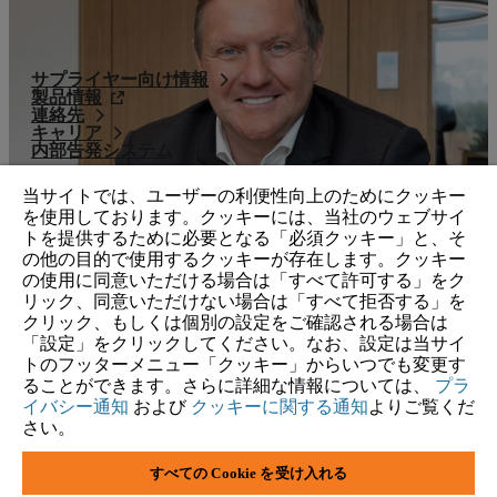
サプライヤー向け情報
製品情報
連絡先
キャリア
内部告発システム
当サイトでは、ユーザーの利便性向上のためにクッキー
を使用しております。クッキーには、当社のウェブサイ
トを提供するために必要となる「必須クッキー」と、そ
の他の目的で使用するクッキーが存在します。クッキー
の使用に同意いただける場合は「すべて許可する」をク
リック、同意いただけない場合は「すべて拒否する」を
クリック、もしくは個別の設定をご確認される場合は
「設定」をクリックしてください。なお、設定は当サイ
トのフッターメニュー「クッキー」からいつでも変更す
ることができます。さらに詳細な情報については、
プラ
イバシー通知
および
クッキーに関する通知
よりご覧くだ
さい。
すべての Cookie を受け入れる
インプリント
個人情報保護方針
クッキー情報