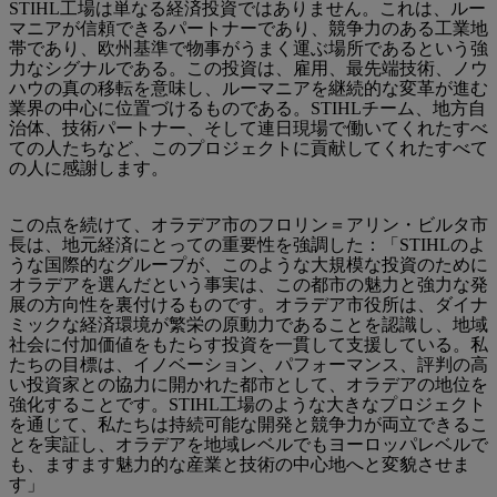
STIHL工場は単なる経済投資ではありません。これは、ルー
マニアが信頼できるパートナーであり、競争力のある工業地
帯であり、欧州基準で物事がうまく運ぶ場所であるという強
力なシグナルである。この投資は、雇用、最先端技術、ノウ
ハウの真の移転を意味し、ルーマニアを継続的な変革が進む
業界の中心に位置づけるものである。STIHLチーム、地方自
治体、技術パートナー、そして連日現場で働いてくれたすべ
ての人たちなど、このプロジェクトに貢献してくれたすべて
の人に感謝します。
この点を続けて、オラデア市のフロリン＝アリン・ビルタ市
長は、地元経済にとっての重要性を強調した：「STIHLのよ
うな国際的なグループが、このような大規模な投資のために
オラデアを選んだという事実は、この都市の魅力と強力な発
展の方向性を裏付けるものです。オラデア市役所は、ダイナ
ミックな経済環境が繁栄の原動力であることを認識し、地域
社会に付加価値をもたらす投資を一貫して支援している。私
たちの目標は、イノベーション、パフォーマンス、評判の高
い投資家との協力に開かれた都市として、オラデアの地位を
強化することです。STIHL工場のような大きなプロジェクト
を通じて、私たちは持続可能な開発と競争力が両立できるこ
とを実証し、オラデアを地域レベルでもヨーロッパレベルで
も、ますます魅力的な産業と技術の中心地へと変貌させま
す」