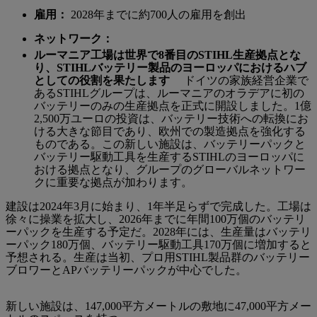
雇用：
2028年までに約700人の雇用を創出
ネットワーク：
ルーマニア工場は世界で8番目のSTIHL生産拠点とな
り、STIHLバッテリー製品のヨーロッパにおけるハブ
としての役割を果たします
ドイツの家族経営企業で
あるSTIHLグループは、ルーマニアのオラデアに初の
バッテリーのみの生産拠点を正式に開設しました。1億
2,500万ユーロの投資は、バッテリー技術への転換にお
ける大きな節目であり、欧州での製造拠点を強化する
ものである。この新しい施設は、バッテリーパックと
バッテリー駆動工具を生産するSTIHLのヨーロッパに
おける拠点となり、グループのグローバルネットワー
クに重要な拠点が加わります。
建設は2024年3月に始まり、1年半足らずで完成した。工場は
徐々に操業を拡大し、2026年までに年間100万個のバッテリ
ーパックを生産する予定だ。2028年には、生産量はバッテリ
ーパック180万個、バッテリー駆動工具170万個に増加すると
予想される。生産は当初、プロ用STIHL製品群のバッテリー
ブロワーとAPバッテリーパックが中心でした。
新しい施設は、147,000平方メートルの敷地に47,000平方メー