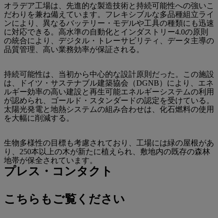
オラデア工場は、先進的な製造技術と持続可能性への強いこ
だわりを兼ね備えています。フレキシブルな多品種組立ライ
ンにより、異なるバッテリー・モデルや工具の種類にも迅速
に対応できる。高水準の自動化とインダストリー4.0の原則
の統合により、デジタル・トレーサビリティ、データ主導の
品質管理、高い業務効率が保証される。
持続可能性は、当初から中心的な設計原則だった。この施設
は、ドイツ・サステナブル建築協会（DGNB）により、エネ
ルギー効率の高い建設と再生可能エネルギーシステムの利用
が認められ、ゴールド・スタンダードの認定を受けている。
太陽光発電と地熱システムの組み合わせは、化石燃料の使用
を大幅に削減する。
生物多様性の目標も考慮されており、工場には緑の屋根があ
り、250本以上の木が新たに植えられ、敷地内の既存の森林
地帯が保全されています。
プレス・コンタクト
こちらもご覧ください