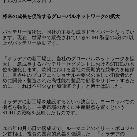
トルのスペースを持つ。
将来の成長を促進するグローバルネットワークの拡大
バッテリー技術は、同社の主要な成長ドライバーとなってい
ます。現在、世界中で販売されているSTIHL製品の4分の1以
上がバッテリー駆動です。
「オラデアの新工場は、当社のグローバルネットワークを拡
大し、急成長するバッテリーセグメントにおけるSTIHLの地
位を強化します。欧州における当社の長期的な競争力を確保
し、世界中のプロフェッショナルや要求の厳しい消費者のた
めに開発・製造された高性能な製品で顧客をサポートするた
めに、これは不可欠な付加価値です」と博士は語った。
オラデアに新工場を建設するという決定は、ヨーロッパでの
拠点を強化し、主要市場の近くに生産拠点を置くという
STIHLの戦略を反映したものです。
2025年10月15日の落成式で、ルーマニアのイリー・ボロジャ
ン首相は、投資の国家的意義を強調した：「オラデアの